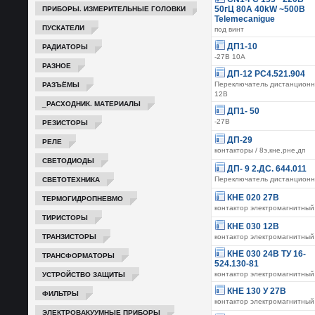
ПРИБОРЫ. ИЗМЕРИТЕЛЬНЫЕ ГОЛОВКИ
50гЦ 80A 40kW ~500B
Telemecanigue
ПУСКАТЕЛИ
под винт
РАДИАТОРЫ
ДП1-10
-27В 10А
РАЗНОЕ
ДП-12 РС4.521.904
РАЗЪЁМЫ
Переключатель дистанцион
12В
_РАСХОДНИК. МАТЕРИАЛЫ
ДП1- 50
РЕЗИСТОРЫ
-27В
ДП-29
РЕЛЕ
контакторы / 8э,кне,рне,дп
СВЕТОДИОДЫ
ДП- 9 2.ДС. 644.011
СВЕТОТЕХНИКА
Переключатель дистанцион
КНЕ 020 27В
ТЕРМОГИДРОПНЕВМО
контактор электромагнитный
ТИРИСТОРЫ
КНЕ 030 12В
ТРАНЗИСТОРЫ
контактор электромагнитный
КНЕ 030 24В ТУ 16-
ТРАНСФОРМАТОРЫ
524.130-81
УСТРОЙСТВО ЗАЩИТЫ
контактор электромагнитный
КНЕ 130 У 27В
ФИЛЬТРЫ
контактор электромагнитный
ЭЛЕКТРОВАКУУМНЫЕ ПРИБОРЫ