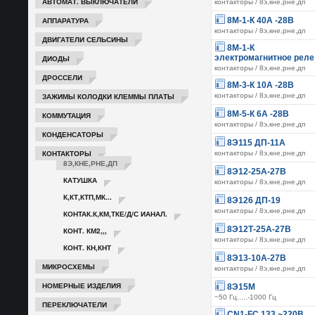
АВТОМАТ. ВЫКЛЮЧАТЕЛИ
контакторы / 8э,кне,рне,дп
АППАРАТУРА
8М-1-К 40А -28В
контакторы / 8э,кне,рне,дп
ДВИГАТЕЛИ СЕЛЬСИНЫ
8М-1-К
электромагнитное реле
ДИОДЫ
контакторы / 8э,кне,рне,дп
ДРОССЕЛИ
8М-3-К 10А -28В
ЗАЖИМЫ КОЛОДКИ КЛЕММЫ ПЛАТЫ
контакторы / 8э,кне,рне,дп
8М-5-К 6А -28В
КОММУТАЦИЯ
контакторы / 8э,кне,рне,дп
КОНДЕНСАТОРЫ
8Э115 ДП-11А
КОНТАКТОРЫ
контакторы / 8э,кне,рне,дп
8Э,КНЕ,РНЕ,ДП
8Э12-25А-27В
КАТУШКА
контакторы / 8э,кне,рне,дп
К,КТ,КТП,МК...
8Э126 ДП-19
контакторы / 8э,кне,рне,дп
КОНТАК.К,КМ,ТКЕ/Д/С ИАНАЛ.
8Э12Т-25А-27В
КОНТ. КМ2,,,
контакторы / 8э,кне,рне,дп
КОНТ. КН,КНТ
8Э13-10А-27В
МИКРОСХЕМЫ
контакторы / 8э,кне,рне,дп
НОМЕРНЫЕ ИЗДЕЛИЯ
8Э15М
~50 Гц.....-1000 Гц
ПЕРЕКЛЮЧАТЕЛИ
CN1-FC 133 ~220B