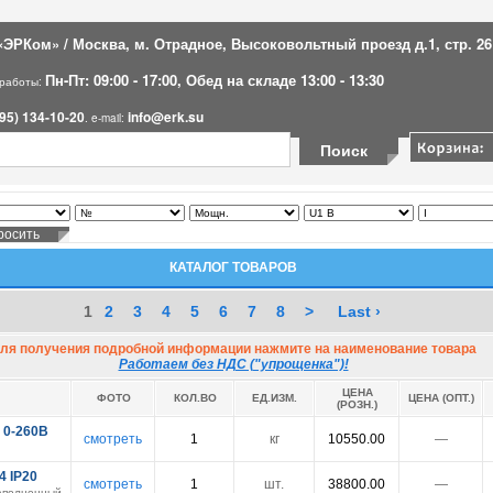
ЭРКом» / Москва, м. Отрадное, Высоковольтный проезд д.1, стр. 26
Пн-Пт: 09:00 - 17:00, Обед на складе 13:00 - 13:30
 работы:
95) 134-10-20
info@erk.su
. e-mail:
КАТАЛОГ ТОВАРОВ
1
2
3
4
5
6
7
8
>
Last ›
ля получения подробной информации нажмите на наименование товара
Работаем без НДС ("упрощенка")!
ЦЕНА
ФОТО
КОЛ.ВО
ЕД.ИЗМ.
ЦЕНА (ОПТ.)
(РОЗН.)
 0-260В
смотреть
1
кг
10550.00
―
4 IP20
смотреть
1
шт.
38800.00
―
аполненный