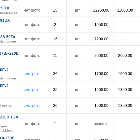
 50Гц
нет фото
15
шт.
12250.00
11000.00
роизводства
п.) 2А
нет фото
2
шт.
1550.00
―
 8А 50Гц
нет фото
16
шт.
7200.00
―
сформатор
27В/~220В
нет фото
11
шт.
2000.00
2000.00
орпус
смотреть
36
шт.
1700.00
1500.00
сформатор
орпус
смотреть
35
шт.
1500.00
1300.00
вт
смотреть
20
шт.
1500.00
1300.00
овочный
220В 1.2А
нет фото
1
шт.
звоните
―
арит.
. 122мм
0 0-250В