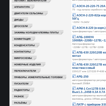
АВТОМАТ. ВЫКЛЮЧАТЕЛИ
АОСН-20-220-75 20А
АППАРАТУРА
75 - год начала серийного п
ДВИГАТЕЛИ СЕЛЬСИНЫ
АОСН-2-220-82(в кор
50Гц
ДИОДЫ
~220V.~5-240V
ДРОССЕЛИ
АОСН-8-220 (в корп.)
трансформаторы / автотран
ЗАЖИМЫ КОЛОДКИ КЛЕММЫ ПЛАТЫ
АПБ-1000У4
КОММУТАЦИЯ
1000ВА~220В/~127В;~1
Автотрасформатор
КОНДЕНСАТОРЫ
~220В/~127В;~127В/~220В
КОНТАКТОРЫ
АПБ-630 220/120В к
метал
МИКРОСХЕМЫ
трансформаторы / автотран
НОМЕРНЫЕ ИЗДЕЛИЯ
АПБ-630 220/127В к
пластмассовый
ПЕРЕКЛЮЧАТЕЛИ
220/127 или 127/220 P=630 
АРБ-250
ПРИБОРЫ. ИЗМЕРИТЕЛЬНЫЕ ГОЛОВКИ
автотрансформатор регулир
ПУСКАТЕЛИ
бытовой 250ВА
АРМ-1 Сет127В 0.9А 
РАДИАТОРЫ
Вых1.3...245В 0.3А 0.7А
автотрансформатор малогаб
РАЗНОЕ
маломощ. длина 165мм диам
РАЗЪЁМЫ
ЛАТР с прибором Э3