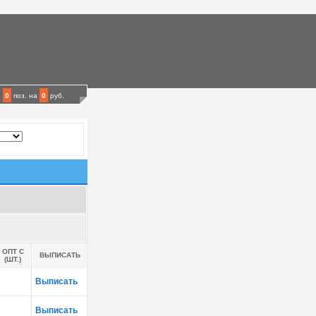
0
поз.
на
0
руб.
ОПТ С
ВЫПИСАТЬ
(ШТ.)
Выписать
Выписать