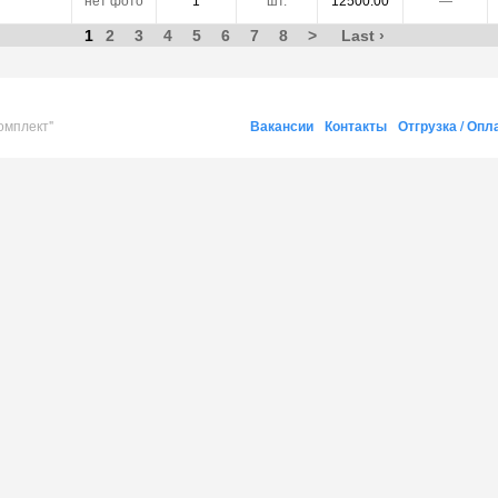
нет фото
1
шт.
12500.00
―
1
2
3
4
5
6
7
8
>
Last ›
омплект"
Вакансии
Контакты
Отгрузка / Опл