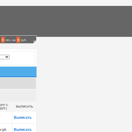
0
поз.
на
0
руб.
ОПТ С
ВЫПИСАТЬ
(ШТ.)
Выписать
н.уп.
Выписать