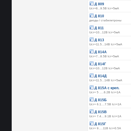
Д 809
Uст=8...9.5В Iст=5мА
Д 810
диоды / стабилитроны
Д 811
Uст=10...12В Iст=5мА
Д 813
Uст=11.5...14В Iст=5мА
Д 814А
Uст=7...8.5В Iст=5мА
Д 814Г
Uст=10...12В Iст=5мА
Д 814Д
Uст=11.5...14В Iст=5мА
Д 815А с креп.
Uст= 5 .....6.2В Iст=1А
Д 815Б
Uст= 6.1....7.5В Iст=1А
Д 815В
Uст= 7.4....9.1В Iст=1А
Д 815Г
Uст= 9.....11В Iст=0.5А