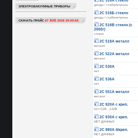
2С 516А стекло
диоды / стабилитроны
ЭЛЕКТРОВАКУУМНЫЕ ПРИБОРЫ
2С 516Б стекло
диоды / стабилитроны
СКАЧАТЬ ПРАЙС
07 AUG 2026 20:55:05.
2С 516В стекло (с
2000г)
стекло
2С 518А металл
металл
2С 522А металл
металл
2С 530А
нет
2С 536А
нет
2С 551А металл
металл
2С 920А с креп.
Uст=108...132В
2С 930А с креп.
НЕТ ДАННЫХ
2С 980А б/креп.
НЕТ ДАННЫХ