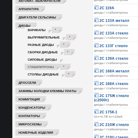
АВТОМАТ. ВЫКЛЮЧАТЕЛИ
2С 119А
АППАРАТУРА
диоды / стабилитроны
ДВИГАТЕЛИ СЕЛЬСИНЫ
2С 133А металл
ДИОДЫ
диоды / стабилитроны
ВАРИКАПЫ
*
2С 133А стекло
ВЫПРЯМИТЕЛЬНЫЕ
*
диоды / стабилитроны
РАЗНЫЕ ДИОДЫ
*
2С 133Г стекло
диоды / стабилитроны
СБОРКИ ДИОДНЫЕ
*
2С 139А стекло
СИЛОВЫЕ ДИОДЫ
диоды / стабилитроны
СТАБИЛИТРОНЫ
*
2С 168А металл
СТОЛБЫ ДИОДНЫЕ
*
диоды / стабилитроны
ДРОССЕЛИ
2С 168А стекло
диоды / стабилитроны
ЗАЖИМЫ КОЛОДКИ КЛЕММЫ ПЛАТЫ
2С 175Ж стекло
КОММУТАЦИЯ
(с2000г)
диоды / стабилитроны
КОНДЕНСАТОРЫ
2С 175К-1
КОНТАКТОРЫ
Ucт=4.7В Iст=10мА
МИКРОСХЕМЫ
2С 210Ж стекло
диоды / стабилитроны
НОМЕРНЫЕ ИЗДЕЛИЯ
2С 210Ц стекло