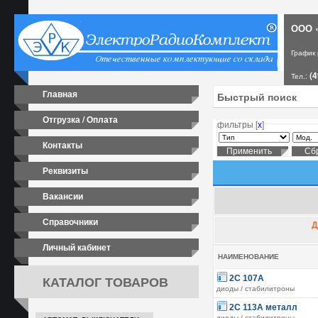
ООО «
График
(4
Тел.:
Главная
Отгрузка / Оплата
фильтры [
х
]
Контакты
Реквизиты
Вакансии
Справочники
Д
Личный кабинет
НАИМЕНОВАНИЕ
КАТАЛОГ ТОВАРОВ
2С 107А
диоды / стабилитроны
2С 113А металл
диоды / стабилитроны