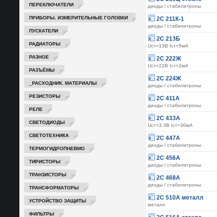
ПЕРЕКЛЮЧАТЕЛИ
диоды / стабилитроны
ПРИБОРЫ. ИЗМЕРИТЕЛЬНЫЕ ГОЛОВКИ
2С 211К-1
диоды / стабилитроны
ПУСКАТЕЛИ
2С 213Б
РАДИАТОРЫ
Uст=13В Iст=5мА
РАЗНОЕ
2С 222Ж
Uст=22В Iст=2мА
РАЗЪЁМЫ
2С 224Ж
_РАСХОДНИК. МАТЕРИАЛЫ
диоды / стабилитроны
РЕЗИСТОРЫ
2С 411А
диоды / стабилитроны
РЕЛЕ
2С 433А
СВЕТОДИОДЫ
Uст=3.3В Iст=30мА
СВЕТОТЕХНИКА
2С 447А
диоды / стабилитроны
ТЕРМОГИДРОПНЕВМО
2С 456А
ТИРИСТОРЫ
диоды / стабилитроны
ТРАНЗИСТОРЫ
2С 468А
диоды / стабилитроны
ТРАНСФОРМАТОРЫ
2С 510А металл
УСТРОЙСТВО ЗАЩИТЫ
металл
ФИЛЬТРЫ