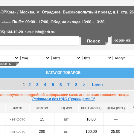
ЭРКом» / Москва, м. Отрадное, Высоковольтный проезд д.1, стр. 26
Пн-Пт: 09:00 - 17:00, Обед на складе 13:00 - 13:30
 работы:
95) 134-10-20
info@erk.su
. e-mail:
КАТАЛОГ ТОВАРОВ
1
2
3
4
5
6
7
8
>
Last ›
ля получения подробной информации нажмите на наименование товара
Работаем без НДС ("упрощенка")!
ФОТО
КОЛ.ВО
ЕД.ИЗМ.
ЦЕНА (РОЗН.)
ЦЕНА (ОПТ.)
нет фото
15
шт.
10.00
―
нет фото
200
шт.
100.00
25.00