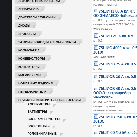
АВТОМАТ. ВЫКЛЮЧАТЕЛИ
приборы. измерительные
головки / шунты
АППАРАТУРА
75ШИП1 60 А кл. 0.5
ОО ЭНМАКСО Чебокса
ДВИГАТЕЛИ СЕЛЬСИНЫ
кл. 0.5 шунт измерительный
стационарный ТУ4229-001-
ДИОДЫ
94077612-06
ДРОССЕЛИ
75ШИП 20 А кл. 0.5
кл. 0.5
ЗАЖИМЫ КОЛОДКИ КЛЕММЫ ПЛАТЫ
75ШИС 4000 А кл. 0.
КОММУТАЦИЯ
2010г
190х120х60мм
КОНДЕНСАТОРЫ
75ШИСВ 25 А кл. 0.5
КОНТАКТОРЫ
кл. 0.5
МИКРОСХЕМЫ
75ШИСВ 30 А кл. 0.5
кл. 0.5
НОМЕРНЫЕ ИЗДЕЛИЯ
75ШИСВ 40 А кл. 0.5
ПЕРЕКЛЮЧАТЕЛИ
ООО Электроприбор
Чебоксары
ПРИБОРЫ. ИЗМЕРИТЕЛЬНЫЕ ГОЛОВКИ
кл. 0.5 шунт измерительный
АМПЕРМЕТРЫ
стационарный
взаимозаменяемый
ВАТТМЕТРЫ
75ШИСВ 750 А кл. 0.
ВОЛЬТАМПЕРМЕТРЫ
2013г.
ВОЛЬТМЕТРЫ
кл. 0.5
75ШП 0.3/0.75А кл. 0
ГОЛОВКИ РАЗНЫЕ