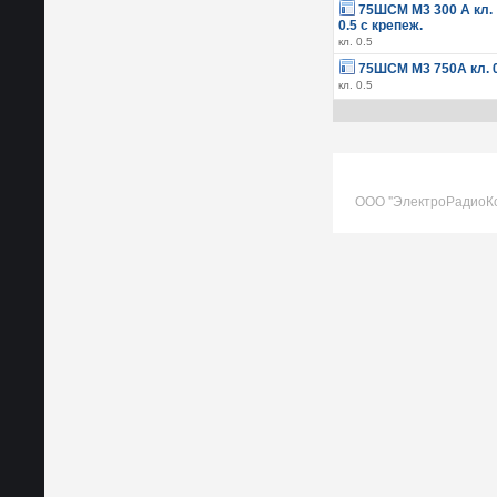
75ШСМ М3 300 А кл.
0.5 с крепеж.
кл. 0.5
75ШСМ М3 750А кл. 0
кл. 0.5
ООО "ЭлектроРадиоК