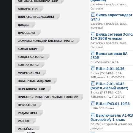
(прямая)
АВТОМАТ. ВЫКЛЮЧАТЕЛИ
разъёмы / вил./роз. выкл.
АППАРАТУРА
бытовые
Вилка евростандарт
ДВИГАТЕЛИ СЕЛЬСИНЫ
(угл.)
разъёмы / вил./роз. выкл.
ДИОДЫ
бытовые
ДРОССЕЛИ
Вилка сетевая 3-хпо
10А 250В угловая
ЗАЖИМЫ КОЛОДКИ КЛЕММЫ ПЛАТЫ
разъёмы / вил./роз. выкл.
бытовые
КОММУТАЦИЯ
Вилка сетевая 6А
КОНДЕНСАТОРЫ
250В
ВШ-2-02-6/220 6.3А
КОНТАКТОРЫ
ВШ-п-2-01-10/36
МИКРОСХЕМЫ
Вилка (У-87-РМ) ~10А
36В,ответ. РШ-П-2-С-03
НОМЕРНЫЕ ИЗДЕЛИЯ
ВШ-п-2-01-10/42
(окисл.-белый налет)
ПЕРЕКЛЮЧАТЕЛИ
Вилка (У-87-РМ) ~10А
ПРИБОРЫ. ИЗМЕРИТЕЛЬНЫЕ ГОЛОВКИ
42В,ответ. РШ-П-2-С-03
ВШ-п-IP43-01-10/36
ПУСКАТЕЛИ
~10А 36В Вилка
РАДИАТОРЫ
Выключатель А1-01
бытовой о/у 1-клав.
РАЗНОЕ
6А 250В открытой установки 
диодами
РАЗЪЁМЫ