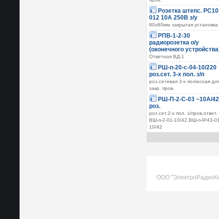
Розетка штепс. РС10
012 10А 250В з/у
80х80мм закрытая установка
РПВ-1-2-30
радиорозетка о/у
(оконечного устройства
Ответная ВД-1
РШ-п-20-с-04-10/220
роз.сет. 3-х пол. з/п
роз.сетевая 3-х полюсная дл
закр. пров.
РШ-П-2-С-03 ~10А/4
роз.
роз.сет.2-х пол. з/пров,ответ.
ВШ-п-2-01-10/42,ВШ-п-IP43-01
10/42
ООО "ЭлектроРадиоК