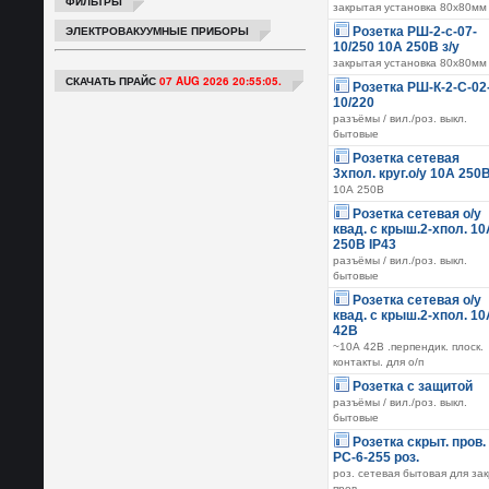
ФИЛЬТРЫ
закрытая установка 80х80мм
ЭЛЕКТРОВАКУУМНЫЕ ПРИБОРЫ
Розетка РШ-2-с-07-
10/250 10А 250В з/у
закрытая установка 80х80мм
СКАЧАТЬ ПРАЙС
07 AUG 2026 20:55:05.
Розетка РШ-К-2-С-02
10/220
разъёмы / вил./роз. выкл.
бытовые
Розетка сетевая
3хпол. круг.о/у 10А 250
10А 250В
Розетка сетевая о/у
квад. с крыш.2-хпол. 10
250В IP43
разъёмы / вил./роз. выкл.
бытовые
Розетка сетевая о/у
квад. с крыш.2-хпол. 10
42В
~10А 42В .перпендик. плоск.
контакты. для о/п
Розетка с защитой
разъёмы / вил./роз. выкл.
бытовые
Розетка скрыт. пров.
РС-6-255 роз.
роз. сетевая бытовая для зак
пров.