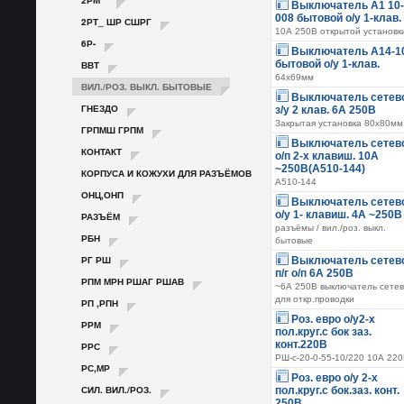
2РМ**
Выключатель А1 10-
008 бытовой о/у 1-клав.
2РТ_ ШР СШРГ
10А 250В открытой установк
6Р-
Выключатель А14-1
бытовой о/у 1-клав.
ВВТ
64х69мм
ВИЛ./РОЗ. ВЫКЛ. БЫТОВЫЕ
Выключатель сетев
ГНЕЗДО
з/у 2 клав. 6А 250В
Закрытая установка 80х80мм
ГРПМШ ГРПМ
Выключатель сетев
КОНТАКТ
о/п 2-х клавиш. 10А
~250В(А510-144)
КОРПУСА И КОЖУХИ ДЛЯ РАЗЪЁМОВ
А510-144
ОНЦ,ОНП
Выключатель сетев
о/у 1- клавиш. 4А ~250В
РАЗЪЁМ
разъёмы / вил./роз. выкл.
РБН
бытовые
РГ РШ
Выключатель сетев
п/г о/п 6А 250В
РПМ МРН РШАГ РШАВ
~6А 250В выключатель сете
для откр.проводки
РП ,РПН
Роз. евро о/у2-х
РРМ
пол.круг.с бок заз.
конт.220В
РРС
РШ-с-20-0-55-10/220 10А 22
РС,МР
Роз. евро о/у 2-х
СИЛ. ВИЛ./РОЗ.
пол.круг.с бок.заз. конт.
250В