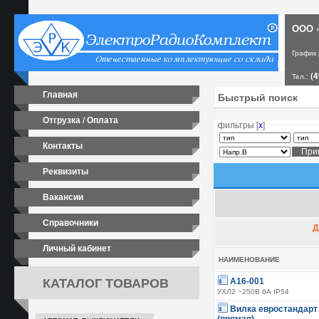
ООО «
График
(4
Тел.:
Главная
Отгрузка / Оплата
фильтры [
х
]
Контакты
Реквизиты
Вакансии
Справочники
Д
Личный кабинет
НАИМЕНОВАНИЕ
КАТАЛОГ ТОВАРОВ
А16-001
УХЛ2 ~250В 6А IP54
Вилка евростандарт