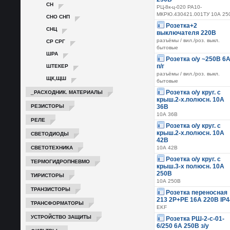
СН
РЦ-8к-ц-020 РА10-
МКРЮ.430421.001ТУ 10А 25
СНО СНП
Розетка+2
СНЦ
выключателя 220В
СР СРГ
разъёмы / вил./роз. выкл.
бытовые
ШРА
Розетка о/у ~250В 6
ШТЕКЕР
п/г
разъёмы / вил./роз. выкл.
ЩК,ЩШ
бытовые
_РАСХОДНИК. МАТЕРИАЛЫ
Розетка о/у круг. с
крыш.2-х.полюсн. 10А
РЕЗИСТОРЫ
36В
10А 36В
РЕЛЕ
Розетка о/у круг. с
крыш.2-х.полюсн. 10А
СВЕТОДИОДЫ
42В
СВЕТОТЕХНИКА
10А 42В
Розетка о/у круг. с
ТЕРМОГИДРОПНЕВМО
крыш.3-х полюсн. 10А
250В
ТИРИСТОРЫ
10А 250В
ТРАНЗИСТОРЫ
Розетка переносная
213 2Р+РЕ 16А 220В IP4
ТРАНСФОРМАТОРЫ
EKF
УСТРОЙСТВО ЗАЩИТЫ
Розетка РШ-2-с-01-
6/250 6А 250В з/у