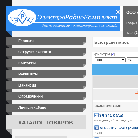
ООО «
График
(4
Тел.:
Главная
Отгрузка / Оплата
фильтры [
х
]
Контакты
Реквизиты
Вакансии
Д
Справочники
Личный кабинет
НАИМЕНОВАНИЕ
3Л-341 К (Au)
КАТАЛОГ ТОВАРОВ
светодиоды / светодиоды
AD-22DS ~-24В (сини
~-24В