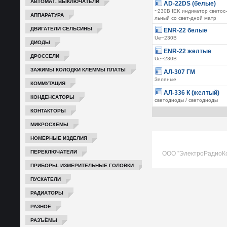
АВТОМАТ. ВЫКЛЮЧАТЕЛИ
AD-22DS (белые)
~230В IEK индикатор светос-
АППАРАТУРА
льный со свет-дной матр
ДВИГАТЕЛИ СЕЛЬСИНЫ
ENR-22 белые
Ue~230В
ДИОДЫ
ENR-22 желтые
ДРОССЕЛИ
Ue~230В
ЗАЖИМЫ КОЛОДКИ КЛЕММЫ ПЛАТЫ
АЛ-307 ГМ
Зеленые
КОММУТАЦИЯ
АЛ-336 К (желтый)
КОНДЕНСАТОРЫ
светодиоды / светодиоды
КОНТАКТОРЫ
МИКРОСХЕМЫ
НОМЕРНЫЕ ИЗДЕЛИЯ
ПЕРЕКЛЮЧАТЕЛИ
ООО "ЭлектроРадиоК
ПРИБОРЫ. ИЗМЕРИТЕЛЬНЫЕ ГОЛОВКИ
ПУСКАТЕЛИ
РАДИАТОРЫ
РАЗНОЕ
РАЗЪЁМЫ