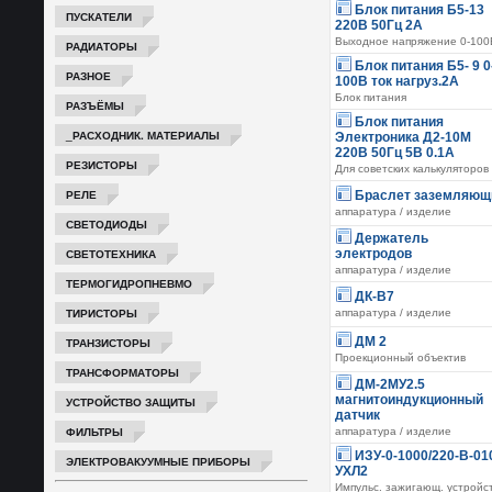
Блок питания Б5-13
ПУСКАТЕЛИ
220В 50Гц 2А
Выходное напряжение 0-100
РАДИАТОРЫ
Блок питания Б5- 9 0
РАЗНОЕ
100В ток нагруз.2А
Блок питания
РАЗЪЁМЫ
Блок питания
_РАСХОДНИК. МАТЕРИАЛЫ
Электроника Д2-10М
220В 50Гц 5В 0.1А
РЕЗИСТОРЫ
Для советских калькуляторов
РЕЛЕ
Браслет заземляющ
аппаратура / изделие
СВЕТОДИОДЫ
Держатель
СВЕТОТЕХНИКА
электродов
аппаратура / изделие
ТЕРМОГИДРОПНЕВМО
ДК-В7
ТИРИСТОРЫ
аппаратура / изделие
ДМ 2
ТРАНЗИСТОРЫ
Проекционный объектив
ТРАНСФОРМАТОРЫ
ДМ-2МУ2.5
магнитоиндукционный
УСТРОЙСТВО ЗАЩИТЫ
датчик
ФИЛЬТРЫ
аппаратура / изделие
ИЗУ-0-1000/220-В-01
ЭЛЕКТРОВАКУУМНЫЕ ПРИБОРЫ
УХЛ2
Импульс. зажигающ. устройс