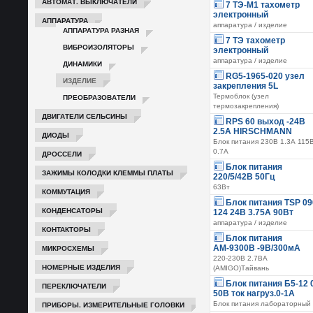
АВТОМАТ. ВЫКЛЮЧАТЕЛИ
7 ТЭ-М1 тахометр
электронный
АППАРАТУРА
аппаратура / изделие
АППАРАТУРА РАЗНАЯ
7 ТЭ тахометр
ВИБРОИЗОЛЯТОРЫ
электронный
аппаратура / изделие
ДИНАМИКИ
RG5-1965-020 узел
ИЗДЕЛИЕ
закрепления 5L
ПРЕОБРАЗОВАТЕЛИ
Термоблок (узел
термозакрепления)
ДВИГАТЕЛИ СЕЛЬСИНЫ
RPS 60 выход -24В
2.5А HIRSCHMANN
ДИОДЫ
Блок питания 230В 1.3А 115
0.7А
ДРОССЕЛИ
Блок питания
ЗАЖИМЫ КОЛОДКИ КЛЕММЫ ПЛАТЫ
220/5/42В 50Гц
63Вт
КОММУТАЦИЯ
Блок питания TSP 09
КОНДЕНСАТОРЫ
124 24В 3.75А 90Вт
аппаратура / изделие
КОНТАКТОРЫ
Блок питания
МИКРОСХЕМЫ
АМ-9300В -9В/300мА
220-230В 2.7ВА
НОМЕРНЫЕ ИЗДЕЛИЯ
(AMIGO)Тайвань
Блок питания Б5-12 
ПЕРЕКЛЮЧАТЕЛИ
50В ток нагруз.0-1А
ПРИБОРЫ. ИЗМЕРИТЕЛЬНЫЕ ГОЛОВКИ
Блок питания лабораторный