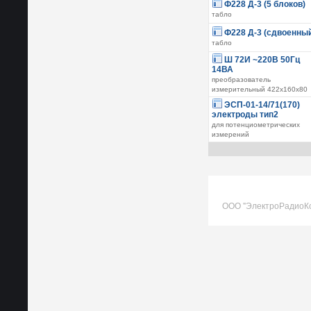
Ф228 Д-3 (5 блоков)
табло
Ф228 Д-3 (сдвоенны
табло
Ш 72И ~220В 50Гц
14ВА
преобразователь
измерительный 422х160х80
ЭСП-01-14/71(170)
электроды тип2
для потенциометрических
измерений
ООО "ЭлектроРадиоК