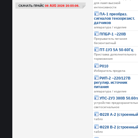
для ламп высокой
СКАЧАТЬ ПРАЙС
06 AUG 2026 20:55:06.
интенсивности
ПА-1 преобраз.
сигналов тензорезист.
датчиков
аппаратура / изделие
ППБР-1 ~220В
Прерыватель питания
бесконтактный
ПТ-1У3 5А 50-60Гц
Приставка дополнительного
торможения
Р010
Избиратель предела
РИП-2 ~220/127В
регулир. источник
питания
аппаратура / изделие
УПС-2У3 380В 50.60г
устройство предохранитель
светосигнальное
Ф228 А-2 (строенный
табло
Ф228 В-2 (строенный
табло