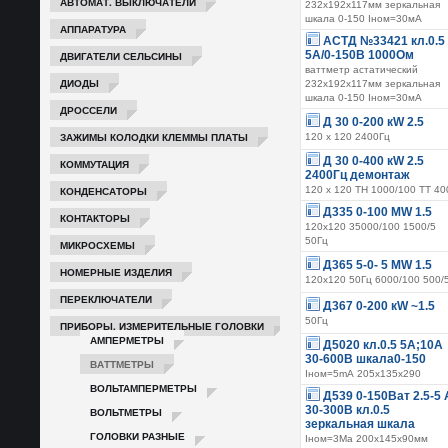
АВТОМАТ. ВЫКЛЮЧАТЕЛИ
232х192х117мм зеркальная
шкала 0-150 Iном=30мА
АППАРАТУРА
АСТД №33421 кл.0.5 
5А/0-150В 1000Ом
ДВИГАТЕЛИ СЕЛЬСИНЫ
ваттметр астатический
ДИОДЫ
232х192х117мм зеркальная
шкала 0-150 Iном=30мА
ДРОССЕЛИ
Д 30 0-200 кW 2.5
ЗАЖИМЫ КОЛОДКИ КЛЕММЫ ПЛАТЫ
120 х 120 2400Гц
Д 30 0-400 кW 2.5
КОММУТАЦИЯ
2400Гц демонтаж
КОНДЕНСАТОРЫ
120 х 120 ТН 1000/100 ТТ 40
Д335 0-100 МW 1.5
КОНТАКТОРЫ
120x120 35000/100 1500/5
50Гц
МИКРОСХЕМЫ
Д365 5-0- 5 МW 1.5
НОМЕРНЫЕ ИЗДЕЛИЯ
120х120 50Гц 6000/100 500/
ПЕРЕКЛЮЧАТЕЛИ
Д367 0-200 кW ~1.5
50Гц
ПРИБОРЫ. ИЗМЕРИТЕЛЬНЫЕ ГОЛОВКИ
АМПЕРМЕТРЫ
Д5020 кл.0.5 5А;10А
30-600В шкала0-150
ВАТТМЕТРЫ
Iном=5mА 205х135х290
ВОЛЬТАМПЕРМЕТРЫ
Д539 0-150Ват 2.5-5 
30-300В кл.0.5
ВОЛЬТМЕТРЫ
зеркальная шкала
ГОЛОВКИ РАЗНЫЕ
Iном=3Ма 200х145х90мм