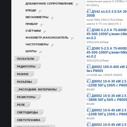
зеркальная шкала 0-150Ват 
ДОБАВОЧНОЕ СОПРОТИВЛЕНИЕ
65-500Гц
КЛЕЩИ
Д542 кл.0.5 2.5-5А 30
300В
МЕГАОММЕТРЫ
Iном=5Ма 250х175х140мм
ПРИБОР
шкала 0-75 cos фи(н)=0.1
Д580 5-2.5 А 75-600В
СЧЁТЧИКИ
45-500-1000Гц Iном=1М
ФАЗОМЕТР,ФАХОУКАЗАТЕЛЬ
кл.0.2
300х220х160мм
ЧАСТОТОМЕРЫ
Д580 5-2.5 А 75-600В
ШУНТЫ
45-500-1000Гц Iном=5М
кл.0.2
ПУСКАТЕЛИ
300х220х165мм
РАДИАТОРЫ
Д8002 100-0-400 кW 2
без Р8005
РАЗНОЕ
U=220В вкл.1500/5 Р8005
Д8002 10-0-30 кW 2.5
РАЗЪЁМЫ
~220В 50Гц 100/5 с Р80
_РАСХОДНИК. МАТЕРИАЛЫ
80х80
Д8002 10-0-30 кW 2.5
РЕЗИСТОРЫ
~380В 50Гц 50/5 с Р800
80х80
РЕЛЕ
Д8002 10-0-40 кW 2.5
СВЕТОДИОДЫ
~220В 50Гц 150/5 с Р80
80х80
СВЕТОТЕХНИКА
Д8002 10-0-40 кW 2.5