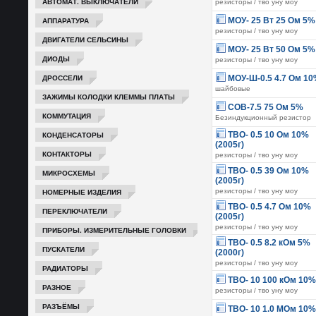
АВТОМАТ. ВЫКЛЮЧАТЕЛИ
резисторы / тво уну моу
АППАРАТУРА
МОУ- 25 Вт 25 Ом 5%
резисторы / тво уну моу
ДВИГАТЕЛИ СЕЛЬСИНЫ
МОУ- 25 Вт 50 Ом 5%
ДИОДЫ
резисторы / тво уну моу
ДРОССЕЛИ
МОУ-Ш-0.5 4.7 Ом 1
шайбовые
ЗАЖИМЫ КОЛОДКИ КЛЕММЫ ПЛАТЫ
СОВ-7.5 75 Ом 5%
КОММУТАЦИЯ
Безиндукционный резистор
КОНДЕНСАТОРЫ
ТВО- 0.5 10 Ом 10%
(2005г)
КОНТАКТОРЫ
резисторы / тво уну моу
ТВО- 0.5 39 Ом 10%
МИКРОСХЕМЫ
(2005г)
НОМЕРНЫЕ ИЗДЕЛИЯ
резисторы / тво уну моу
ТВО- 0.5 4.7 Ом 10%
ПЕРЕКЛЮЧАТЕЛИ
(2005г)
резисторы / тво уну моу
ПРИБОРЫ. ИЗМЕРИТЕЛЬНЫЕ ГОЛОВКИ
ТВО- 0.5 8.2 кОм 5%
ПУСКАТЕЛИ
(2000г)
резисторы / тво уну моу
РАДИАТОРЫ
ТВО- 10 100 кОм 10%
РАЗНОЕ
резисторы / тво уну моу
РАЗЪЁМЫ
ТВО- 10 1.0 МОм 10%