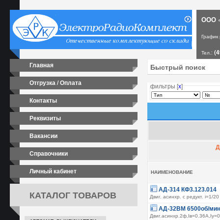
ООО «
График
(4
Тел.:
Главная
Отгрузка / Оплата
фильтры [
х
]
Контакты
Реквизиты
Вакансии
Д
Справочники
Личный кабинет
НАИМЕНОВАНИЕ
АД-314 КФ3.123.014
КАТАЛОГ ТОВАРОВ
Двиг. асинхр. с редукт. i=1/20
АД-32ВМ 6500об/ми
Двиг.асинхр.2ф,Iв=0.36А,Iу