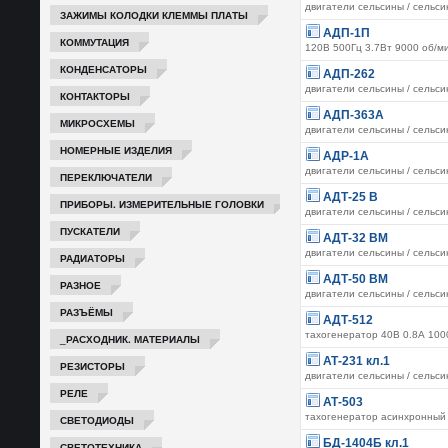
двигатели сельсины / сельс
ЗАЖИМЫ КОЛОДКИ КЛЕММЫ ПЛАТЫ
АДП-1П
КОММУТАЦИЯ
120В 500Гц 3.7Вт 9000 об/м
КОНДЕНСАТОРЫ
АДП-262
двигатели сельсины / сельс
КОНТАКТОРЫ
АДП-363А
МИКРОСХЕМЫ
двигатели сельсины / сельс
НОМЕРНЫЕ ИЗДЕЛИЯ
АДР-1А
двигатели сельсины / сельс
ПЕРЕКЛЮЧАТЕЛИ
АДТ-25 В
ПРИБОРЫ. ИЗМЕРИТЕЛЬНЫЕ ГОЛОВКИ
двигатели сельсины / сельс
ПУСКАТЕЛИ
АДТ-32 ВМ
двигатели сельсины / сельс
РАДИАТОРЫ
АДТ-50 ВМ
РАЗНОЕ
двигатели сельсины / сельс
РАЗЪЁМЫ
АДТ-512
тахогенератор 40В 0.8А 100
_РАСХОДНИК. МАТЕРИАЛЫ
АТ-231 кл.1
РЕЗИСТОРЫ
двигатели сельсины / сельс
РЕЛЕ
АТ-503
тахогенератор асинхронный
СВЕТОДИОДЫ
БД-1404Б кл.1
СВЕТОТЕХНИКА