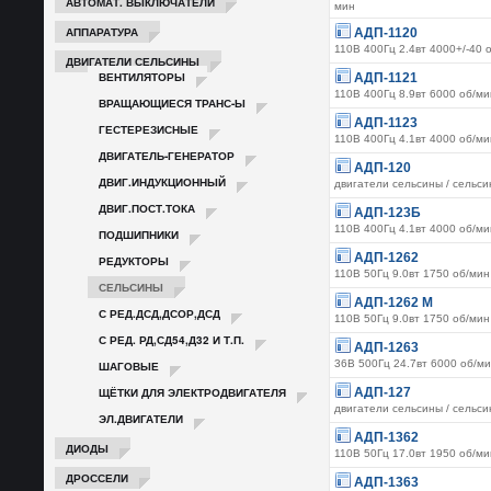
АВТОМАТ. ВЫКЛЮЧАТЕЛИ
мин
АППАРАТУРА
АДП-1120
110В 400Гц 2.4вт 4000+/-40 
ДВИГАТЕЛИ СЕЛЬСИНЫ
ВЕНТИЛЯТОРЫ
АДП-1121
110В 400Гц 8.9вт 6000 об/ми
ВРАЩАЮЩИЕСЯ ТРАНС-Ы
АДП-1123
ГЕСТЕРЕЗИСНЫЕ
110В 400Гц 4.1вт 4000 об/ми
ДВИГАТЕЛЬ-ГЕНЕРАТОР
АДП-120
ДВИГ.ИНДУКЦИОННЫЙ
двигатели сельсины / сельс
ДВИГ.ПОСТ.ТОКА
АДП-123Б
110В 400Гц 4.1вт 4000 об/ми
ПОДШИПНИКИ
АДП-1262
РЕДУКТОРЫ
110В 50Гц 9.0вт 1750 об/мин
СЕЛЬСИНЫ
АДП-1262 М
С РЕД.ДСД,ДСОР,ДСД
110В 50Гц 9.0вт 1750 об/мин
С РЕД. РД,СД54,Д32 И Т.П.
АДП-1263
36В 500Гц 24.7вт 6000 об/м
ШАГОВЫЕ
ЩЁТКИ ДЛЯ ЭЛЕКТРОДВИГАТЕЛЯ
АДП-127
двигатели сельсины / сельс
ЭЛ.ДВИГАТЕЛИ
АДП-1362
ДИОДЫ
110В 50Гц 17.0вт 1950 об/ми
ДРОССЕЛИ
АДП-1363