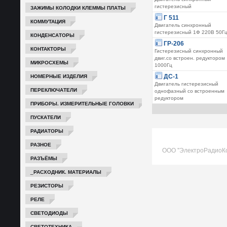
гистерезисный
ЗАЖИМЫ КОЛОДКИ КЛЕММЫ ПЛАТЫ
Г 511
КОММУТАЦИЯ
Двигатель синхронный
гистерезисный 1Ф 220В 50Г
КОНДЕНСАТОРЫ
ГР-206
КОНТАКТОРЫ
Гистерезисный синхронный
двиг.со встроен. редуктором
МИКРОСХЕМЫ
1000Гц
НОМЕРНЫЕ ИЗДЕЛИЯ
ДС-1
Двигатель гистерезисный
ПЕРЕКЛЮЧАТЕЛИ
однофазный со встроенным
редуктором
ПРИБОРЫ. ИЗМЕРИТЕЛЬНЫЕ ГОЛОВКИ
ПУСКАТЕЛИ
РАДИАТОРЫ
РАЗНОЕ
ООО "ЭлектроРадиоК
РАЗЪЁМЫ
_РАСХОДНИК. МАТЕРИАЛЫ
РЕЗИСТОРЫ
РЕЛЕ
СВЕТОДИОДЫ
СВЕТОТЕХНИКА