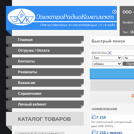
ООО «
График
(4
Тел.:
Главная
Отгрузка / Оплата
фильтры [
х
]
Контакты
Реквизиты
Вакансии
Справочники
Д
Личный кабинет
НАИМЕНОВАНИЕ
КАТАЛОГ ТОВАРОВ
Г 210
Гистерезисный синхронный
двиг.40В 500Гц
Г 210 с редукт.