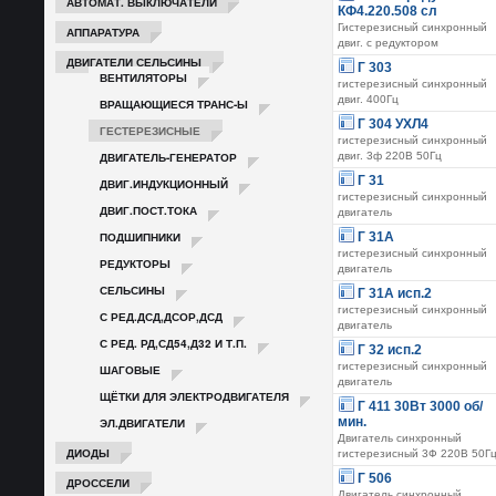
АВТОМАТ. ВЫКЛЮЧАТЕЛИ
КФ4.220.508 сл
Гистерезисный синхронный
АППАРАТУРА
двиг. с редуктором
ДВИГАТЕЛИ СЕЛЬСИНЫ
Г 303
ВЕНТИЛЯТОРЫ
гистерезисный синхронный
двиг. 400Гц
ВРАЩАЮЩИЕСЯ ТРАНС-Ы
Г 304 УХЛ4
ГЕСТЕРЕЗИСНЫЕ
гистерезисный синхронный
ДВИГАТЕЛЬ-ГЕНЕРАТОР
двиг. 3ф 220В 50Гц
Г 31
ДВИГ.ИНДУКЦИОННЫЙ
гистерезисный синхронный
ДВИГ.ПОСТ.ТОКА
двигатель
ПОДШИПНИКИ
Г 31А
гистерезисный синхронный
РЕДУКТОРЫ
двигатель
СЕЛЬСИНЫ
Г 31А исп.2
гистерезисный синхронный
С РЕД.ДСД,ДСОР,ДСД
двигатель
С РЕД. РД,СД54,Д32 И Т.П.
Г 32 исп.2
гистерезисный синхронный
ШАГОВЫЕ
двигатель
ЩЁТКИ ДЛЯ ЭЛЕКТРОДВИГАТЕЛЯ
Г 411 30Вт 3000 об/
мин.
ЭЛ.ДВИГАТЕЛИ
Двигатель синхронный
ДИОДЫ
гистерезисный 3Ф 220В 50Г
Г 506
ДРОССЕЛИ
Двигатель синхронный