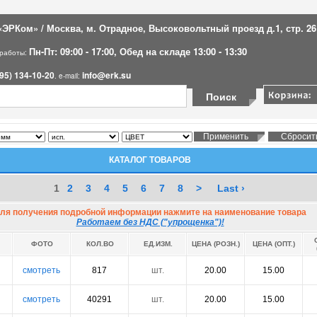
ЭРКом» / Москва, м. Отрадное, Высоковольтный проезд д.1, стр. 26
Пн-Пт: 09:00 - 17:00, Обед на складе 13:00 - 13:30
 работы:
95) 134-10-20
info@erk.su
. e-mail:
КАТАЛОГ ТОВАРОВ
1
2
3
4
5
6
7
8
>
Last ›
ля получения подробной информации нажмите на наименование товара
Работаем без НДС ("упрощенка")!
ФОТО
КОЛ.ВО
ЕД.ИЗМ.
ЦЕНА (РОЗН.)
ЦЕНА (ОПТ.)
смотреть
817
шт.
20.00
15.00
смотреть
40291
шт.
20.00
15.00