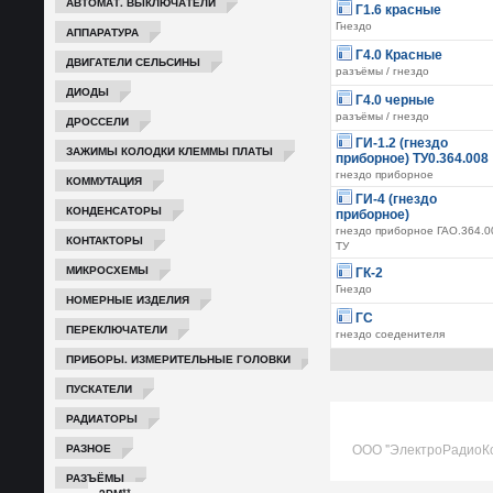
АВТОМАТ. ВЫКЛЮЧАТЕЛИ
Г1.6 красные
Гнездо
АППАРАТУРА
Г4.0 Красные
ДВИГАТЕЛИ СЕЛЬСИНЫ
разъёмы / гнездо
ДИОДЫ
Г4.0 черные
разъёмы / гнездо
ДРОССЕЛИ
ГИ-1.2 (гнездо
ЗАЖИМЫ КОЛОДКИ КЛЕММЫ ПЛАТЫ
приборное) ТУ0.364.008
гнездо приборное
КОММУТАЦИЯ
ГИ-4 (гнездо
КОНДЕНСАТОРЫ
приборное)
гнездо приборное ГАО.364.0
КОНТАКТОРЫ
ТУ
МИКРОСХЕМЫ
ГК-2
Гнездо
НОМЕРНЫЕ ИЗДЕЛИЯ
ГС
ПЕРЕКЛЮЧАТЕЛИ
гнездо соеденителя
ПРИБОРЫ. ИЗМЕРИТЕЛЬНЫЕ ГОЛОВКИ
ПУСКАТЕЛИ
РАДИАТОРЫ
ООО "ЭлектроРадиоК
РАЗНОЕ
РАЗЪЁМЫ