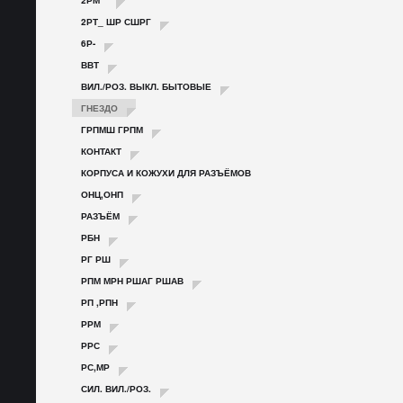
2РМ**
2РТ_ ШР СШРГ
6Р-
ВВТ
ВИЛ./РОЗ. ВЫКЛ. БЫТОВЫЕ
ГНЕЗДО
ГРПМШ ГРПМ
КОНТАКТ
КОРПУСА И КОЖУХИ ДЛЯ РАЗЪЁМОВ
ОНЦ,ОНП
РАЗЪЁМ
РБН
РГ РШ
РПМ МРН РШАГ РШАВ
РП ,РПН
РРМ
РРС
РС,МР
СИЛ. ВИЛ./РОЗ.