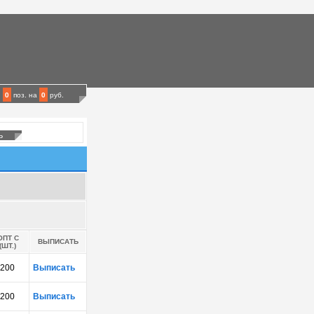
0
поз.
на
0
руб.
ОПТ С
ВЫПИСАТЬ
(ШТ.)
200
Выписать
200
Выписать