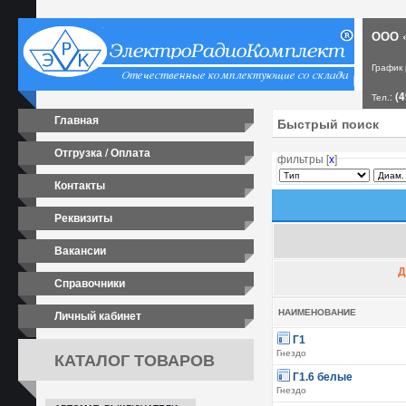
ООО «
График
(4
Тел.:
Главная
Отгрузка / Оплата
фильтры [
х
]
Контакты
Реквизиты
Вакансии
Д
Справочники
Личный кабинет
НАИМЕНОВАНИЕ
Г1
КАТАЛОГ ТОВАРОВ
Гнездо
Г1.6 белые
Гнездо