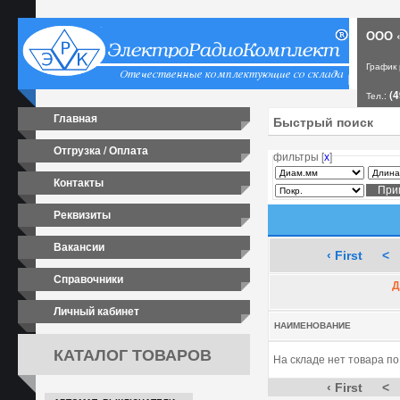
ООО «
График
(4
Тел.:
Главная
Отгрузка / Оплата
фильтры [
х
]
Контакты
Реквизиты
Вакансии
‹ First
<
Справочники
Д
Личный кабинет
НАИМЕНОВАНИЕ
КАТАЛОГ ТОВАРОВ
На складе нет товара п
‹ First
<