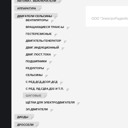
АВТОМАТ. ВЫКЛЮЧАТЕЛИ
АППАРАТУРА
ДВИГАТЕЛИ СЕЛЬСИНЫ
ООО "ЭлектроРадиоК
ВЕНТИЛЯТОРЫ
ВРАЩАЮЩИЕСЯ ТРАНС-Ы
ГЕСТЕРЕЗИСНЫЕ
ДВИГАТЕЛЬ-ГЕНЕРАТОР
ДВИГ.ИНДУКЦИОННЫЙ
ДВИГ.ПОСТ.ТОКА
ПОДШИПНИКИ
РЕДУКТОРЫ
СЕЛЬСИНЫ
С РЕД.ДСД,ДСОР,ДСД
С РЕД. РД,СД54,Д32 И Т.П.
ШАГОВЫЕ
ЩЁТКИ ДЛЯ ЭЛЕКТРОДВИГАТЕЛЯ
ЭЛ.ДВИГАТЕЛИ
ДИОДЫ
ДРОССЕЛИ