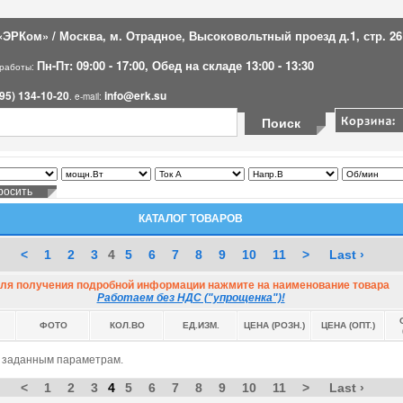
ЭРКом» / Москва, м. Отрадное, Высоковольтный проезд д.1, стр. 26
Пн-Пт: 09:00 - 17:00, Обед на складе 13:00 - 13:30
 работы:
95) 134-10-20
info@erk.su
. e-mail:
КАТАЛОГ ТОВАРОВ
<
1
2
3
4
5
6
7
8
9
10
11
>
Last ›
ля получения подробной информации нажмите на наименование товара
Работаем без НДС ("упрощенка")!
ФОТО
КОЛ.ВО
ЕД.ИЗМ.
ЦЕНА (РОЗН.)
ЦЕНА (ОПТ.)
о заданным параметрам.
<
1
2
3
4
5
6
7
8
9
10
11
>
Last ›