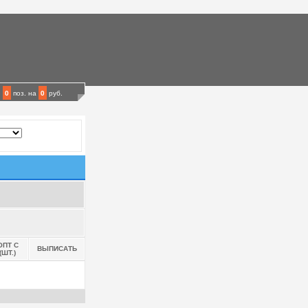
0
поз.
на
0
руб.
ОПТ С
ВЫПИСАТЬ
(ШТ.)