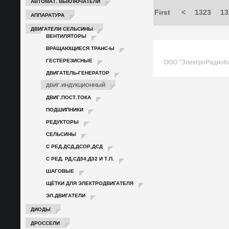
АВТОМАТ. ВЫКЛЮЧАТЕЛИ
First
<
1323
13
АППАРАТУРА
ДВИГАТЕЛИ СЕЛЬСИНЫ
ВЕНТИЛЯТОРЫ
ВРАЩАЮЩИЕСЯ ТРАНС-Ы
ГЕСТЕРЕЗИСНЫЕ
ООО "ЭлектроРадиоК
ДВИГАТЕЛЬ-ГЕНЕРАТОР
ДВИГ.ИНДУКЦИОННЫЙ
ДВИГ.ПОСТ.ТОКА
ПОДШИПНИКИ
РЕДУКТОРЫ
СЕЛЬСИНЫ
С РЕД.ДСД,ДСОР,ДСД
С РЕД. РД,СД54,Д32 И Т.П.
ШАГОВЫЕ
ЩЁТКИ ДЛЯ ЭЛЕКТРОДВИГАТЕЛЯ
ЭЛ.ДВИГАТЕЛИ
ДИОДЫ
ДРОССЕЛИ