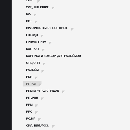
2РМ**
2РТ_ ШР СШРГ
6Р-
ВВТ
ВИЛ./РОЗ. ВЫКЛ. БЫТОВЫЕ
ГНЕЗДО
ГРПМШ ГРПМ
КОНТАКТ
КОРПУСА И КОЖУХИ ДЛЯ РАЗЪЁМОВ
ОНЦ,ОНП
РАЗЪЁМ
РБН
РГ РШ
РПМ МРН РШАГ РШАВ
РП ,РПН
РРМ
РРС
РС,МР
СИЛ. ВИЛ./РОЗ.