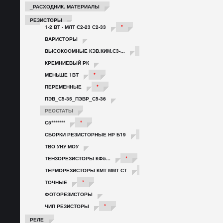
_РАСХОДНИК. МАТЕРИАЛЫ
РЕЗИСТОРЫ
1-2 ВТ - МЛТ С2-23 С2-33
*
ВАРИСТОРЫ
ВЫСОКООМНЫЕ КЭВ.КИМ.С3-...
*
КРЕМНИЕВЫЙ РК
МЕНЬШЕ 1ВТ
*
ПЕРЕМЕННЫЕ
*
ПЭВ_С5-35_ПЭВР_С5-36
РЕОСТАТЫ
С5*******
*
СБОРКИ РЕЗИСТОРНЫЕ НР Б19
*
ТВО УНУ МОУ
ТЕНЗОРЕЗИСТОРЫ КФ5...
*
ТЕРМОРЕЗИСТОРЫ КМТ ММТ СТ
*
ТОЧНЫЕ
*
ФОТОРЕЗИСТОРЫ
ЧИП РЕЗИСТОРЫ
*
РЕЛЕ