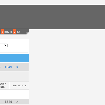
0
поз.
на
0
руб.
8
1349
>
ОПТ С
ВЫПИСАТЬ
(ШТ.)
8
1349
>