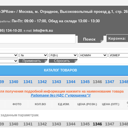
ЭРКом» / Москва, м. Отрадное, Высоковольтный проезд д.1, стр. 26
Пн-Пт: 09:00 - 17:00, Обед на складе 13:00 - 13:30
 работы:
95) 134-10-20
info@erk.su
. e-mail:
КАТАЛОГ ТОВАРОВ
39
1340
1341
1342
1343
1344
1345
1346
1347
134
ля получения подробной информации нажмите на наименование товара
Работаем без НДС ("упрощенка")!
ФОТО
КОЛ.ВО
ЕД.ИЗМ.
ЦЕНА (РОЗН.)
ЦЕНА (ОПТ.)
о заданным параметрам.
39
1340
1341
1342
1343
1344
1345
1346
1347
134