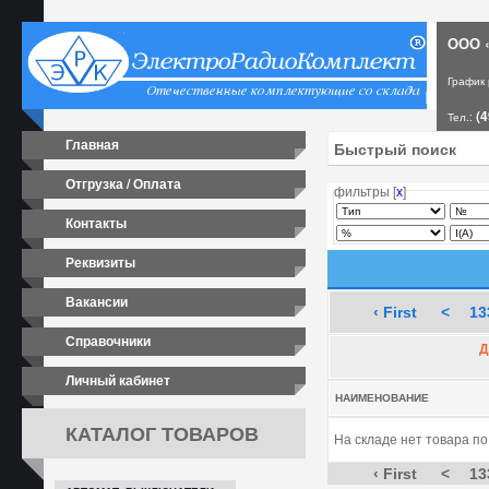
ООО «
График
(4
Тел.:
Главная
Отгрузка / Оплата
фильтры [
х
]
Контакты
Реквизиты
Вакансии
‹ First
<
13
Справочники
Д
Личный кабинет
НАИМЕНОВАНИЕ
КАТАЛОГ ТОВАРОВ
На складе нет товара п
‹ First
<
13