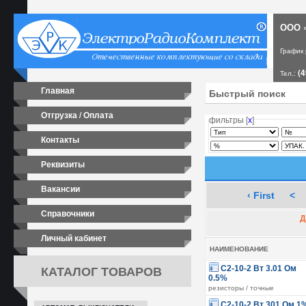
ООО «
График
(4
Тел.:
Главная
Отгрузка / Оплата
фильтры [
х
]
Контакты
Реквизиты
Вакансии
‹ First
<
Справочники
Д
Личный кабинет
НАИМЕНОВАНИЕ
КАТАЛОГ ТОВАРОВ
С2-10-2 Вт 3.01 Ом
0.5%
резисторы / точные
С2-10-2 Вт 301 Ом 1