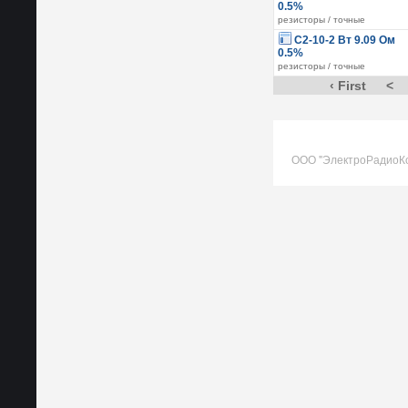
0.5%
резисторы / точные
С2-10-2 Вт 9.09 Ом
0.5%
резисторы / точные
‹ First
<
ООО "ЭлектроРадиоК