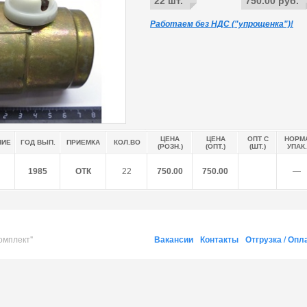
22 шт.
750.00 руб.
Работаем без НДС ("упрощенка")!
ЦЕНА
ЦЕНА
ОПТ С
НОРМ
НИЕ
ГОД ВЫП.
ПРИЕМКА
КОЛ.ВО
(РОЗН.)
(ОПТ.)
(ШТ.)
УПАК.
1985
ОТК
22
750.00
750.00
―
омплект"
Вакансии
Контакты
Отгрузка / Опл