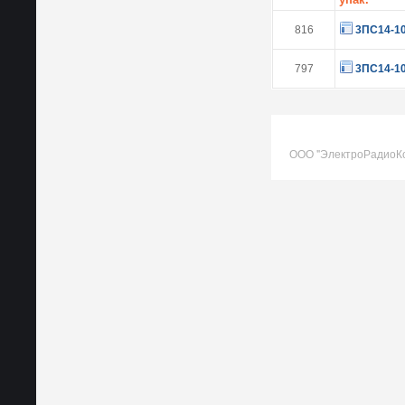
816
3ПС14-1
797
3ПС14-1
ООО "ЭлектроРадиоК