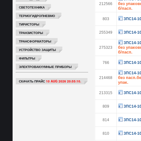
без упаков
212566
СВЕТОТЕХНИКА
б/пасп.
ТЕРМОГИДРОПНЕВМО
803
3ПС14-1
ТИРИСТОРЫ
255349
3ПС14-1
ТРАНЗИСТОРЫ
ТРАНСФОРМАТОРЫ
3ПС14-1
без упаков
275323
УСТРОЙСТВО ЗАЩИТЫ
б/пасп.
ФИЛЬТРЫ
766
3ПС14-1
ЭЛЕКТРОВАКУУМНЫЕ ПРИБОРЫ
3ПС14-1
без пасп.б
214468
СКАЧАТЬ ПРАЙС
10 AUG 2026 20:55:10.
упак.
213315
3ПС14-1
809
3ПС14-1
814
3ПС14-1
810
3ПС14-1