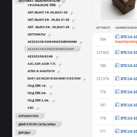
АВТОМАТ. ВЫКЛЮЧАТЕЛИ
1ФАЗНЫЕ(НЕ DIN)
АВТ.ВЫКЛ.1Ф.АК,ВА21-29
АВТ.ВЫКЛ.2Ф. АК,ВА 21-29
АВТ. ВЫКЛ.3Ф. АК,ВА21-29
АРТИКУЛ
НАИМЕНОВА
АВТОМАТЫ
3ПС14-1
784
перепрове
АЕ2033/36/43М/46М/53ММ/56ММ
АЕ2043/46/53М(П)/56М(П)/56М1
137442
3ПС14-1
АЕ2053/56/63/66
АЗС,АЗР,АЗЗК Т.П.
790
3ПС14-1
АП50 И АНАЛОГИ
ВА51-25/АЕ2016/26/36М/13/23/33М
157379
3ПС14-1
ПОД DIN 1Ф.
776
3ПС14-1
ПОД DIN 2Ф.
ПОД DIN 3,4Ф.
787
3ПС14-1
УЗО
АППАРАТУРА
778
3ПС14-1
ДВИГАТЕЛИ СЕЛЬСИНЫ
777
3ПС14-1
ДИОДЫ