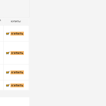
А
КУПИТЬ!