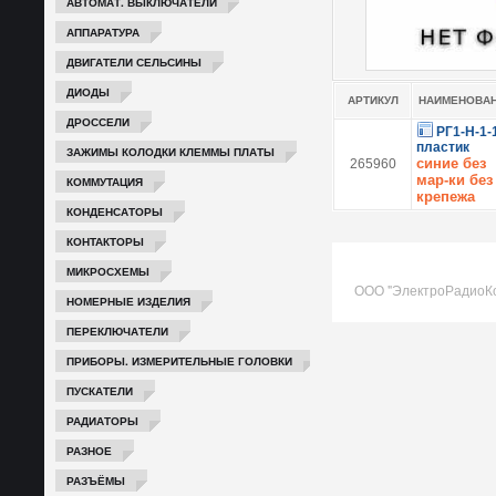
АВТОМАТ. ВЫКЛЮЧАТЕЛИ
АППАРАТУРА
ДВИГАТЕЛИ СЕЛЬСИНЫ
ДИОДЫ
АРТИКУЛ
НАИМЕНОВА
ДРОССЕЛИ
РГ1-Н-1-
пластик
ЗАЖИМЫ КОЛОДКИ КЛЕММЫ ПЛАТЫ
синие без
265960
мар-ки без
КОММУТАЦИЯ
крепежа
КОНДЕНСАТОРЫ
КОНТАКТОРЫ
МИКРОСХЕМЫ
ООО "ЭлектроРадиоК
НОМЕРНЫЕ ИЗДЕЛИЯ
ПЕРЕКЛЮЧАТЕЛИ
ПРИБОРЫ. ИЗМЕРИТЕЛЬНЫЕ ГОЛОВКИ
ПУСКАТЕЛИ
РАДИАТОРЫ
РАЗНОЕ
РАЗЪЁМЫ