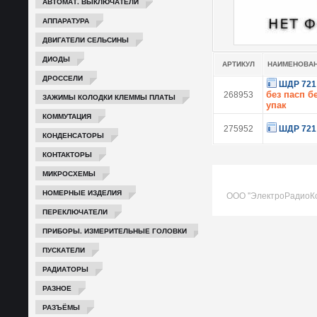
АВТОМАТ. ВЫКЛЮЧАТЕЛИ
АППАРАТУРА
ДВИГАТЕЛИ СЕЛЬСИНЫ
ДИОДЫ
АРТИКУЛ
НАИМЕНОВА
ДРОССЕЛИ
ШДР 721
без пасп б
268953
ЗАЖИМЫ КОЛОДКИ КЛЕММЫ ПЛАТЫ
упак
КОММУТАЦИЯ
275952
ШДР 721
КОНДЕНСАТОРЫ
КОНТАКТОРЫ
МИКРОСХЕМЫ
НОМЕРНЫЕ ИЗДЕЛИЯ
ООО "ЭлектроРадиоК
ПЕРЕКЛЮЧАТЕЛИ
ПРИБОРЫ. ИЗМЕРИТЕЛЬНЫЕ ГОЛОВКИ
ПУСКАТЕЛИ
РАДИАТОРЫ
РАЗНОЕ
РАЗЪЁМЫ