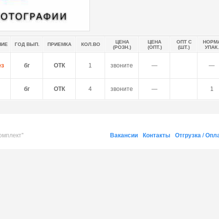
ЦЕНА
ЦЕНА
ОПТ С
НОРМ
НИЕ
ГОД ВЫП.
ПРИЕМКА
КОЛ.ВО
(РОЗН.)
(ОПТ.)
(ШТ.)
УПАК.
ез
бг
ОТК
1
звоните
―
―
бг
ОТК
4
звоните
―
1
омплект"
Вакансии
Контакты
Отгрузка / Опл