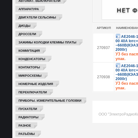
АВТОМАТ. ВЫКЛЮЧАТЕЛИ
АППАРАТУРА
ДВИГАТЕЛИ СЕЛЬСИНЫ
ДИОДЫ
АРТИКУЛ
НАИМЕНОВА
ДРОССЕЛИ
АЕ2046-1
00 40А Iотс
ЗАЖИМЫ КОЛОДКИ КЛЕММЫ ПЛАТЫ
~660В(КЭАЗ)
270937
2000г)
КОММУТАЦИЯ
У3 без пасп
упак.
КОНДЕНСАТОРЫ
АЕ2046-1
КОНТАКТОРЫ
00 40А Iотс
~660В(КЭАЗ)
МИКРОСХЕМЫ
270938
2000г)
У3 без пасп
НОМЕРНЫЕ ИЗДЕЛИЯ
упак.
ПЕРЕКЛЮЧАТЕЛИ
ПРИБОРЫ. ИЗМЕРИТЕЛЬНЫЕ ГОЛОВКИ
ПУСКАТЕЛИ
ООО "ЭлектроРадиоК
РАДИАТОРЫ
РАЗНОЕ
РАЗЪЁМЫ