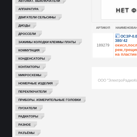
АВТОМАТ. ВЫКЛЮЧАТЕЛИ
АППАРАТУРА
ДВИГАТЕЛИ СЕЛЬСИНЫ
ДИОДЫ
АРТИКУЛ
НАИМЕНОВА
ДРОССЕЛИ
ОСЗР-0.
380/ 42
ЗАЖИМЫ КОЛОДКИ КЛЕММЫ ПЛАТЫ
окисл,пос
189279
рем,трещи
КОММУТАЦИЯ
на пластик
КОНДЕНСАТОРЫ
КОНТАКТОРЫ
МИКРОСХЕМЫ
ООО "ЭлектроРадиоК
НОМЕРНЫЕ ИЗДЕЛИЯ
ПЕРЕКЛЮЧАТЕЛИ
ПРИБОРЫ. ИЗМЕРИТЕЛЬНЫЕ ГОЛОВКИ
ПУСКАТЕЛИ
РАДИАТОРЫ
РАЗНОЕ
РАЗЪЁМЫ