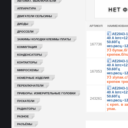
АВТОМАТ. ВЫКЛЮЧАТЕЛИ
АППАРАТУРА
ДВИГАТЕЛИ СЕЛЬСИНЫ
ДИОДЫ
АРТИКУЛ
НАИМЕНОВАН
ДРОССЕЛИ
АЕ2043-1
40 А Iотс=1
ЗАЖИМЫ КОЛОДКИ КЛЕММЫ ПЛАТЫ
50.60Гц
167736
нез.расц.~1
КОММУТАЦИЯ
У3 бупак.б/
крепеж.б/п
КОНДЕНСАТОРЫ
АЕ2043-1
КОНТАКТОРЫ
40 А Iотс=1
50.60Гц
МИКРОСХЕМЫ
167053
нез.расц.~1
У3 з/упак.с/
НОМЕРНЫЕ ИЗДЕЛИЯ
крепеж тр
ПЕРЕКЛЮЧАТЕЛИ
АЕ2043-1
40 А Iотс=1
ПРИБОРЫ. ИЗМЕРИТЕЛЬНЫЕ ГОЛОВКИ
50.60Гц
243261
нез.расц.~1
ПУСКАТЕЛИ
с креп. в з
РАДИАТОРЫ
упак.
РАЗНОЕ
РАЗЪЁМЫ