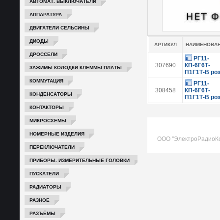
АВТОМАТ. ВЫКЛЮЧАТЕЛИ
АППАРАТУРА
ДВИГАТЕЛИ СЕЛЬСИНЫ
ДИОДЫ
АРТИКУЛ
НАИМЕНОВА
ДРОССЕЛИ
РГ11-
307690
КП-6Г6Т-
ЗАЖИМЫ КОЛОДКИ КЛЕММЫ ПЛАТЫ
П1Г1Т-В ро
КОММУТАЦИЯ
РГ11-
308458
КП-6Г6Т-
КОНДЕНСАТОРЫ
П1Г1Т-В ро
КОНТАКТОРЫ
МИКРОСХЕМЫ
НОМЕРНЫЕ ИЗДЕЛИЯ
ООО "ЭлектроРадиоК
ПЕРЕКЛЮЧАТЕЛИ
ПРИБОРЫ. ИЗМЕРИТЕЛЬНЫЕ ГОЛОВКИ
ПУСКАТЕЛИ
РАДИАТОРЫ
РАЗНОЕ
РАЗЪЁМЫ