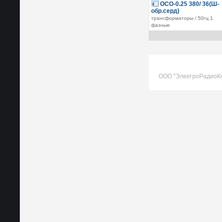
ОСО-0.25 380/ 36(Ш-
обр.серд)
трансформаторы / 50гц 1
фазные
ООО "ЭлектроРадиоК