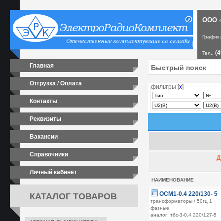
ООО «
График
(4
Тел.:
Главная
Отгрузка / Оплата
фильтры [
х
]
Контакты
Реквизиты
Вакансии
Справочники
Д
Личный кабинет
НАИМЕНОВАНИЕ
КАТАЛОГ ТОВАРОВ
ОСМ1-0.4 220/130- 5
трансформаторы / 50гц 1
фазные
аналог: тбс-3-0.4 220/127-5